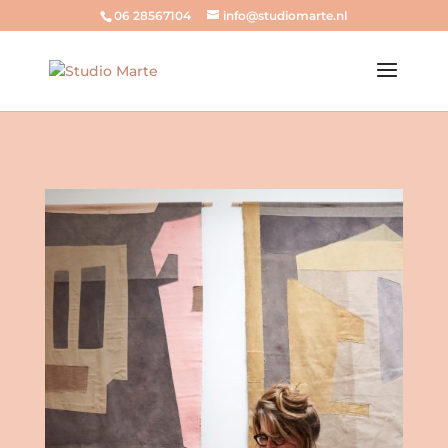
06 28567104
info@studiomarte.nl