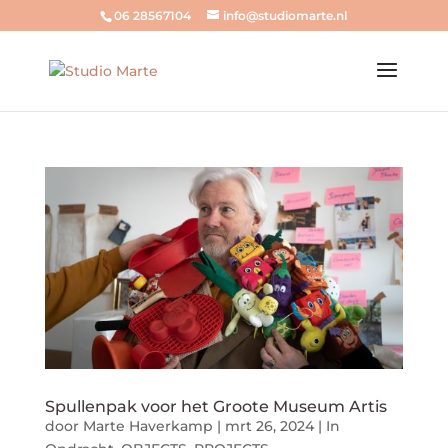
06 28567104
info@studiomarte.nl
Spullenpak voor het Groote Museum Artis
door
Marte Haverkamp
|
mrt 26, 2024
|
In