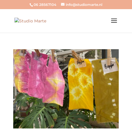
06 28567104
info@studiomarte.nl