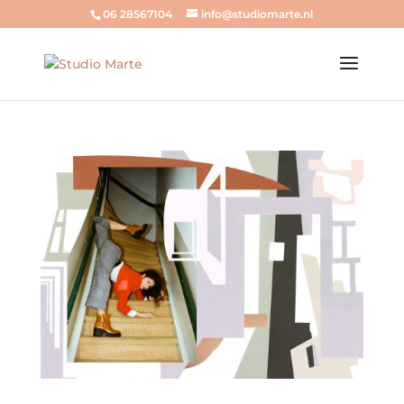
06 28567104
info@studiomarte.nl