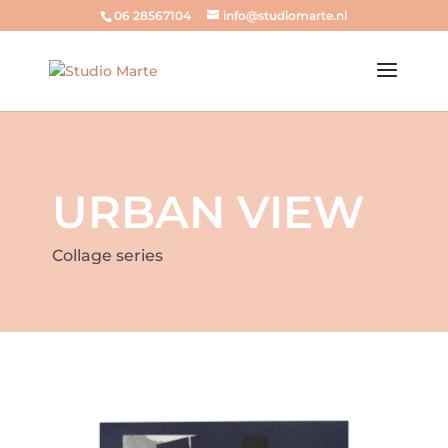
06 28567104
info@studiomarte.nl
URBAN VIEW
Collage series