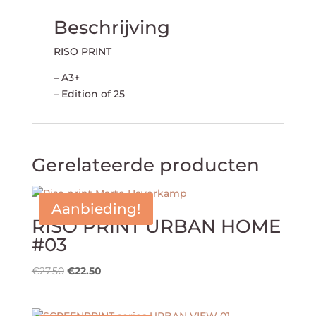
Beschrijving
RISO PRINT
– A3+
– Edition of 25
Gerelateerde producten
Aanbieding!
RISO PRINT URBAN HOME
#03
Oorspronkelijke
Huidige
€
27.50
€
22.50
prijs
prijs
was:
is: