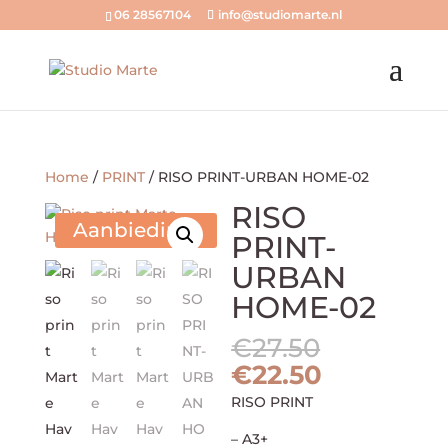
06 28567104
info@studiomarte.nl
Home
/
PRINT
/ RISO PRINT-URBAN HOME-02
RISO
Aanbieding!
PRINT-
URBAN
HOME-02
Oorspron
€
27.50
prijs
Huidige
€
22.50
was:
prijs
RISO PRINT
€27.50.
is:
€22.50.
– A3+