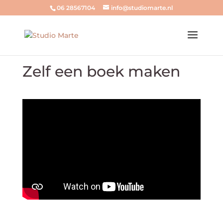
06 28567104
info@studiomarte.nl
Zelf een boek maken