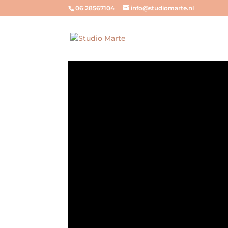
06 28567104
info@studiomarte.nl