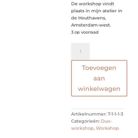
De workshop vindt
plaats in mijn atelier in
de Houthavens,
Amsterdam-west.
3 op voorraad
Verf
je
eigen
Toevoegen
shibori
feestslinger,
aan
duo-
winkelwagen
worksop
7
maart
11:00
Artikelnummer:
7-1-1-1-3
tot
Categorieën:
Duo-
12:30
workshop
,
Workshop
aantal