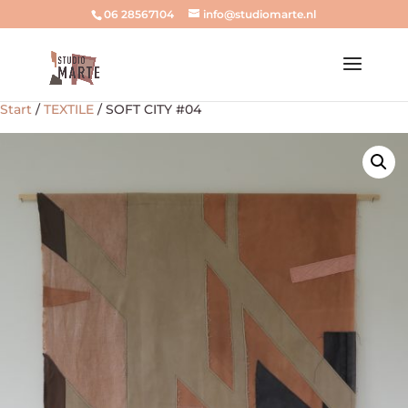
06 28567104
info@studiomarte.nl
Start
/
TEXTILE
/ SOFT CITY #04