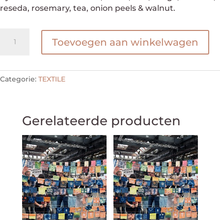
reseda, rosemary, tea, onion peels & walnut.
SOFT
Toevoegen aan winkelwagen
CITY
#04
aantal
Categorie:
TEXTILE
Gerelateerde producten