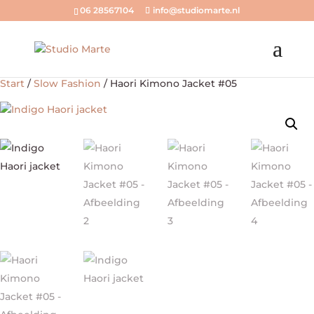
06 28567104
info@studiomarte.nl
Start
/
Slow Fashion
/ Haori Kimono Jacket #05