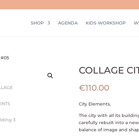
SHOP
AGENDA
KIDS WORKSHOP
W
 #05
COLLAGE CI
€
110.00
City Elements,
The city with all its buil
carefully rebuilt into a ne
balance of image and shap