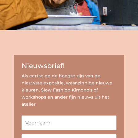
Nieuwsbrief!
Als eertse op de hoogte zijn van de
nieuwste expositie, waanzinnige nieuwe
kleuren, Slow Fashion Kimono's of
workshops en ander fijn nieuws uit het
atelier