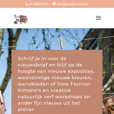
06 28567104
info@studiomarte.nl
Schrijf je in voor de
nieuwsbrief en blijf op de
hoogte van nieuwe exposities,
waanzinnige nieuwe kleuren,
wandkleden of Slow Fashion
Kimono's en creative
natuurlijk verf workshops en
ander fijn nieuws uit het
atelier.