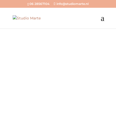
06 28567104
info@studiomarte.nl