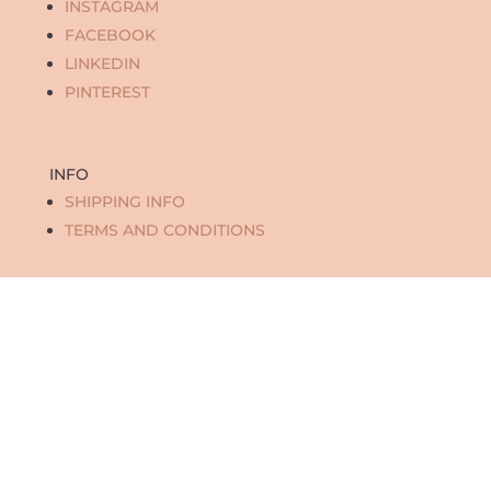
INSTAGRAM
FACEBOOK
LINKEDIN
PINTEREST
INFO
SHIPPING INFO
TERMS AND CONDITIONS
Marte Haverkamp
Haparandadam 7 – 11D
1013 AK Amsterdam, Nederland
tel: +31(0)628567104
info@studiomarte.nl
KvK: 34374640
Btw: NL002075486B86