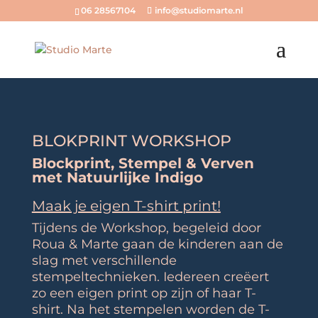
06 28567104
info@studiomarte.nl
BLOKPRINT WORKSHOP
Blockprint, Stempel & Verven
met Natuurlijke Indigo
Maak je eigen T-shirt print!
Tijdens de Workshop, begeleid door
Roua & Marte gaan de kinderen aan de
slag met verschillende
stempeltechnieken. Iedereen creëert
zo een eigen print op zijn of haar T-
shirt. Na het stempelen worden de T-